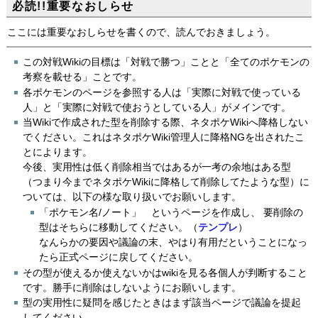
必読!!重要なおしらせ
ここには重要なおしらせを書くので、読んでおきましょう。
この対戦Wikiの目標は「対戦で勝つ」ことと「全てのポケモンの
考察を載せる」ことです。
各ポケモンのページを参照する人は「実際に対戦で使っている
人」と「実際に対戦で使おうとしている人」がメインです。
当Wikiで作成された型を削除する際、ネタポケWikiへ降格しない
でください。これはネタポケWiki管理人に降格NGを出されたこ
とによります。
今後、実用性は低く削除相当ではあるが一考の余地はある型
（つまり今までネタポケWikiに降格して削除してたような型）に
ついては、以下の様な取り扱いでお願いします。
「ポケモン名/ノート」 というページを作成し、 要削除の
型はそちらに移動してください。（
テンプレ
）
なんらかの要因や議論の末、やはり有用だということになっ
たら正式ページに戻してください。
その型が使えるか使えないかはwikiを見る各個人が判断すること
です。勝手に削除はしないようにお願いします。
型の実用性に疑問を感じたときはまず該当ページで議論を提起
してください。