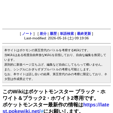
[
ノート
] [
差分
|
履歴
|
単語検索
|
最終更新
]
Last-modified: 2026-05-16 (土) 09:19:06
本サイトはポケモンの第五世代のバトルを考察するWikiです。

当Wikiはある程度自由奔放なWikiを目指しており、自由な編集を推奨して
います。

原則的に新規ページ立ち上げ、編集など自由にしてもらって構いません。

また、シングルにかぎらずダブルバトルの考察も可能とします。

なお、本サイトは話し合いの結果、第五世代のみの考察に限定しており、ネ
タ型は作成禁止です。
このWikiはポケットモンスター ブラック・ホ
ワイト＆ブラック2・ホワイト2専用です。
ポケットモンスター最新作の情報は
https://late
st.pokewiki.net/
にお願いします。