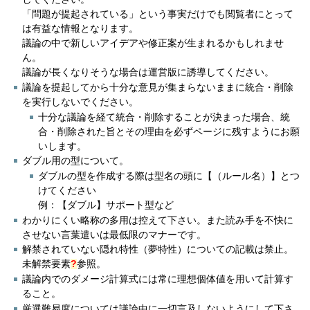
「問題が提起されている」という事実だけでも閲覧者にとって
は有益な情報となります。
議論の中で新しいアイデアや修正案が生まれるかもしれませ
ん。
議論が長くなりそうな場合は運営版に誘導してください。
議論を提起してから十分な意見が集まらないままに統合・削除
を実行しないでください。
十分な議論を経て統合・削除することが決まった場合、統
合・削除された旨とその理由を必ずページに残すようにお願
いします。
ダブル用の型について。
ダブルの型を作成する際は型名の頭に【（ルール名）】とつ
けてください
例：【ダブル】サポート型など
わかりにくい略称の多用は控えて下さい。また読み手を不快に
させない言葉遣いは最低限のマナーです。
解禁されていない隠れ特性（夢特性）についての記載は禁止。
未解禁要素
?
参照。
議論内でのダメージ計算式には常に理想個体値を用いて計算す
ること。
厳選難易度については議論中に一切言及しないようにして下さ