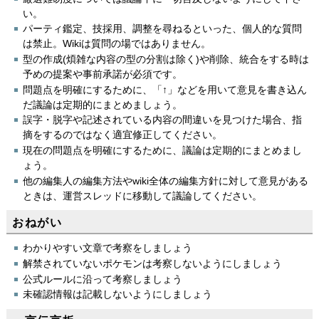
い。
パーティ鑑定、技採用、調整を尋ねるといった、個人的な質問
は禁止。Wikiは質問の場ではありません。
型の作成(煩雑な内容の型の分割は除く)や削除、統合をする時は
予めの提案や事前承諾が必須です。
問題点を明確にするために、「↑」などを用いて意見を書き込ん
だ議論は定期的にまとめましょう。
誤字・脱字や記述されている内容の間違いを見つけた場合、指
摘をするのではなく適宜修正してください。
現在の問題点を明確にするために、議論は定期的にまとめまし
ょう。
他の編集人の編集方法やwiki全体の編集方針に対して意見がある
ときは、運営スレッドに移動して議論してください。
おねがい
わかりやすい文章で考察をしましょう
解禁されていないポケモンは考察しないようにしましょう
公式ルールに沿って考察しましょう
未確認情報は記載しないようにしましょう