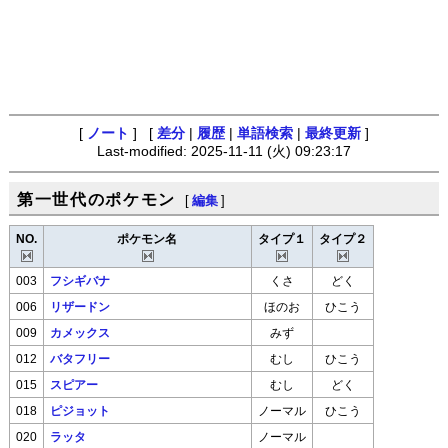
[
ノート
] [
差分
|
履歴
|
単語検索
|
最終更新
]
Last-modified: 2025-11-11 (火) 09:23:17
第一世代のポケモン
[
編集
]
NO.
ポケモン名
タイプ１
タイプ２
003
フシギバナ
くさ
どく
006
リザードン
ほのお
ひこう
009
カメックス
みず
012
バタフリー
むし
ひこう
015
スピアー
むし
どく
018
ピジョット
ノーマル
ひこう
020
ラッタ
ノーマル