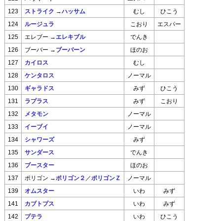
→
ハッサム
123
ストライク
むし
ひこう
124
ルージュラ
こおり
エスパー
→
エレキブル
125
エレブー
でんき
→
ブーバーン
126
ブーバー
ほのお
127
カイロス
むし
128
ケンタロス
ノーマル
130
ギャラドス
みず
ひこう
131
ラプラス
みず
こおり
132
メタモン
ノーマル
133
イーブイ
ノーマル
134
シャワーズ
みず
135
サンダース
でんき
136
ブースター
ほのお
→
ポリゴン２
／
ポリゴンＺ
137
ポリゴン
ノーマル
139
オムスター
いわ
みず
141
カブトプス
いわ
みず
142
プテラ
いわ
ひこう