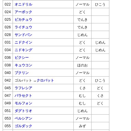
022
オニドリル
ノーマル
ひこう
024
アーボック
どく
025
ピカチュウ
でんき
026
ライチュウ
でんき
028
サンドパン
じめん
031
ニドクイン
どく
じめん
034
ニドキング
どく
じめん
036
ピクシー
ノーマル
038
キュウコン
ほのお
040
プクリン
ノーマル
→
クロバット
042
ゴルバット
どく
ひこう
045
ラフレシア
くさ
どく
047
パラセクト
むし
くさ
049
モルフォン
むし
どく
051
ダグトリオ
じめん
053
ペルシアン
ノーマル
055
ゴルダック
みず