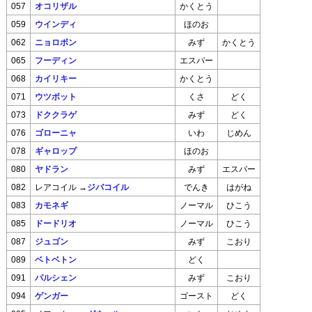
057
オコリザル
かくとう
059
ウインディ
ほのお
062
ニョロボン
みず
かくとう
065
フーディン
エスパー
068
カイリキー
かくとう
071
ウツボット
くさ
どく
073
ドククラゲ
みず
どく
076
ゴローニャ
いわ
じめん
078
ギャロップ
ほのお
080
ヤドラン
みず
エスパー
→
ジバコイル
082
レアコイル
でんき
はがね
083
カモネギ
ノーマル
ひこう
085
ドードリオ
ノーマル
ひこう
087
ジュゴン
みず
こおり
089
ベトベトン
どく
091
パルシェン
みず
こおり
094
ゲンガー
ゴースト
どく