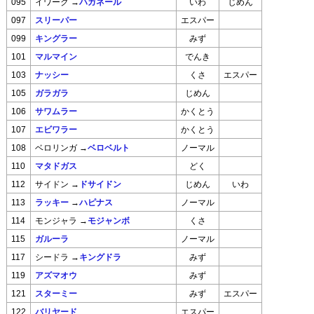
→
ハガネール
095
イワーク
いわ
じめん
097
スリーパー
エスパー
099
キングラー
みず
101
マルマイン
でんき
103
ナッシー
くさ
エスパー
105
ガラガラ
じめん
106
サワムラー
かくとう
107
エビワラー
かくとう
→
ベロベルト
108
ベロリンガ
ノーマル
110
マタドガス
どく
→
ドサイドン
112
サイドン
じめん
いわ
→
ハピナス
113
ラッキー
ノーマル
→
モジャンボ
114
モンジャラ
くさ
115
ガルーラ
ノーマル
→
キングドラ
117
シードラ
みず
119
アズマオウ
みず
121
スターミー
みず
エスパー
122
バリヤード
エスパー