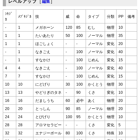
レベルアップ
[
編集
]
ｼｷｼﾞ
ﾒﾌﾞｷｼﾞｶ
技
威
命
タイプ
分類
PP
備考
ｶ
-
1
メガホーン
120
85
むし
物理
10
1
1
たいあたり
50
100
ノーマル
物理
35
1
1
ほごしょく
-
-
ノーマル
変化
20
-
1
なきごえ
-
100
ノーマル
変化
40
-
1
すなかけ
-
100
じめん
変化
15
4
4
なきごえ
-
100
ノーマル
変化
40
7
7
すなかけ
-
100
じめん
変化
15
10
10
にどげり
30
100
かくとう
物理
30
13
13
やどりぎのタネ
-
90
くさ
変化
10
16
16
だましうち
60
必中
あく
物理
20
20
20
とっしん
90
85
ノーマル
物理
20
24
24
とびげり
100
95
かくとう
物理
10
28
28
アロマセラピー
-
-
くさ
変化
5
32
32
エナジーボール
80
100
くさ
特殊
10