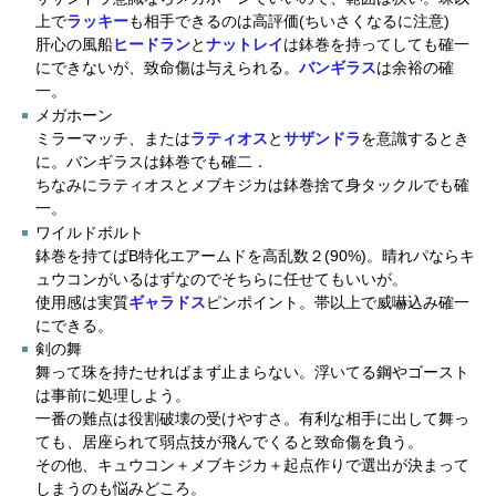
上で
ラッキー
も相手できるのは高評価(ちいさくなるに注意)
肝心の風船
ヒードラン
と
ナットレイ
は鉢巻を持ってしても確一
にできないが、致命傷は与えられる。
バンギラス
は余裕の確
一。
メガホーン
ミラーマッチ、または
ラティオス
と
サザンドラ
を意識するとき
に。バンギラスは鉢巻でも確二．
ちなみにラティオスとメブキジカは鉢巻捨て身タックルでも確
一。
ワイルドボルト
鉢巻を持てばB特化エアームドを高乱数２(90%)。晴れパならキ
ュウコンがいるはずなのでそちらに任せてもいいが。
使用感は実質
ギャラドス
ピンポイント。帯以上で威嚇込み確一
にできる。
剣の舞
舞って珠を持たせればまず止まらない。浮いてる鋼やゴースト
は事前に処理しよう。
一番の難点は役割破壊の受けやすさ。有利な相手に出して舞っ
ても、居座られて弱点技が飛んでくると致命傷を負う。
その他、キュウコン＋メブキジカ＋起点作りで選出が決まって
しまうのも悩みどころ。