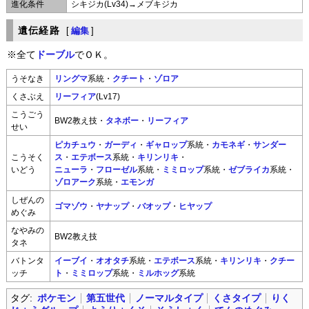
進化条件
シキジカ(Lv34)→メブキジカ
遺伝経路
[
編集
]
※全て
ドーブル
でＯＫ。
うそなき
リングマ
系統・
クチート
・
ゾロア
くさぶえ
リーフィア
(Lv17)
こうごう
BW2教え技・
タネボー
・
リーフィア
せい
ピカチュウ
・
ガーディ
・
ギャロップ
系統・
カモネギ
・
サンダー
こうそく
ス
・
エテボース
系統・
キリンリキ
・
いどう
ニューラ
・
フローゼル
系統・
ミミロップ
系統・
ゼブライカ
系統・
ゾロアーク
系統・
エモンガ
しぜんの
ゴマゾウ
・
ヤナップ
・
バオップ
・
ヒヤップ
めぐみ
なやみの
BW2教え技
タネ
バトンタ
イーブイ
・
オオタチ
系統・
エテボース
系統・
キリンリキ
・
クチー
ッチ
ト
・
ミミロップ
系統・
ミルホッグ
系統
タグ:
ポケモン
第五世代
ノーマルタイプ
くさタイプ
りく