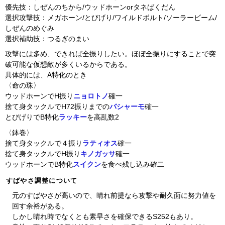
優先技：しぜんのちから/ウッドホーンorタネばくだん
選択攻撃技：メガホーン/とびげり/ワイルドボルト/ソーラービーム/
しぜんのめぐみ
選択補助技：つるぎのまい
攻撃には多め、できれば全振りしたい。ほぼ全振りにすることで突
破可能な仮想敵が多くいるからである。
具体的には、A特化のとき
〈命の珠〉
ウッドホーンでH振り
ニョロトノ
確一
捨て身タックルでH72振りまでの
バシャーモ
確一
とびげりでB特化
ラッキー
を高乱数2
〈鉢巻〉
捨て身タックルで４振り
ラティオス
確一
捨て身タックルでH振り
キノガッサ
確一
ウッドホーンでB特化
スイクン
を食べ残し込み確二
すばやさ調整について
元のすばやさが高いので、晴れ前提なら攻撃や耐久面に努力値を
回す余裕がある。
しかし晴れ時でなくとも素早さを確保できるS252もあり。