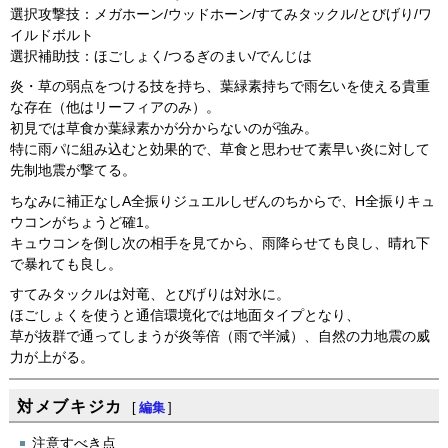
選択攻撃技：メガホーン/ウッドホーン/すてみタックル/とびげり/ワ
イルドボルト
選択補助技：ほごしょく/つるぎのまい/でんじは
炎・草の弱点をつける技を持ち、葉緑素持ちで雨乞いを使える貴重
な存在（他はリーフィアのみ）。
初見では草食か葉緑素かが分からないのが強み。
特に雨パに組み込むと効果的で、草食と思わせて素早い炎に対して
先制地震が撃てる。
ちなみに補正なしA全振りジュエルしぜんのちからで、H全振りキュ
ウコンがちょうど確1。
キュウコンを倒し次の相手を見てから、雨降らせても良し、晴れ下
で暴れても良し。
すてみタックルは対竜、とびげりは対氷に。
ほごしょくを使うと通信環境化では地面タイプとなり、
草が抜群で通ってしまうが炎等倍（雨で半減）、自然の力地震の威
力が上がる。
対メブキジカ
[
編集
]
注意すべき点