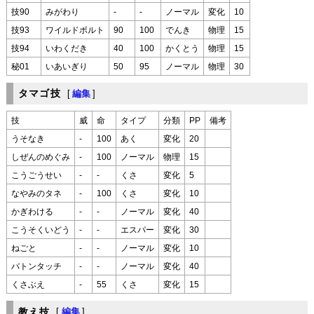
技90
みがわり
-
-
ノーマル
変化
10
技93
ワイルドボルト
90
100
でんき
物理
15
技94
いわくだき
40
100
かくとう
物理
15
秘01
いあいぎり
50
95
ノーマル
物理
30
タマゴ技
[
編集
]
技
威
命
タイプ
分類
PP
備考
うそなき
-
100
あく
変化
20
しぜんのめぐみ
-
100
ノーマル
物理
15
こうごうせい
-
-
くさ
変化
5
なやみのタネ
-
100
くさ
変化
10
かぎわける
-
-
ノーマル
変化
40
こうそくいどう
-
-
エスパー
変化
30
ねごと
-
-
ノーマル
変化
10
バトンタッチ
-
-
ノーマル
変化
40
くさぶえ
-
55
くさ
変化
15
教え技
[
編集
]