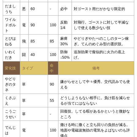
だまし
悪
60
-
必中
対ゴースト用だがかなり限定的
うち
ワイル
反動
対飛行。ゴーストに対して半減な
ドボル
電
90
100
1/4
しで使える数少ない技
ト
とびは
麻痺
やどりぎやたべのこしのターン稼
飛
85
85
ねる
30%
ぎ。てんのめぐみ型の選択肢。
いわく
防御
追加効果で擬似的に火力の底上
闘
40
100
だき
↓50%
げ。
命
変化技
タイプ
備考
中
やどり
嫌がらせとして中々優秀。交代読みでも使
ぎのタ
草
90
える
ネ
くさぶ
どうしようもない相手に。負け筋を減らせ
草
55
え
るが当てにはならない
こうご
回復技。してる暇があるかというと微妙な
草
-
うせい
ところ
撒ける時に撒くと立ち回りの負担が減る。
でんじ
電
100
地面や電磁波無効の電気をよばないのも評
は
価点