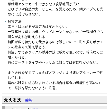
葉緑素アタッカー中ではかなり攻撃範囲が広い。
とびげりや自然の力（じしん）を覚えるため、鋼タイプでも完
璧には受けられない。
対策方法
素早さは上がるが決定力は変わらない。
一致草技は威力の低いウッドホーンしかないので一致弱点でも
耐久があれば耐えられる。
範囲が広く後だしで受けきるのは難しいので、耐久振りポケモ
ンの総当りで迎え撃とう。
無論、すてみタックル以外の技は威力が低いので、等倍ならば
耐えられる。
特にゴーストタイプやハッサムに対しては有効打が少ない。
また天候を変えてしまえばメブキジカより速いアタッカーで押
し切れる。
晴れパ以外に組み込まれている場合は草食の可能性が高いの
で、草技を撃たないように注意。
覚える技
[
編集
]