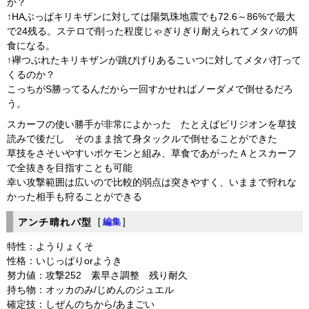
か？
↑HAぶっぱキリキザンに対しては陽気珠地震でも72.6～86%で最大
で24残る。ステロで削った程度じゃぎりぎり耐えられてメタバの餌
食になる。
↑襷つぶれたキリキザンが跳びげりあるこいつに対してメタバ打って
くるのか？
こっちがS勝ってるんだから一回すかせればノーダメで倒せるだろ
う。
スカーフの使い勝手が非常によかった たとえばビリジオンを草技
読みで後だし そのまま捨て身タックルで倒せることができた
草技をさそいやすいポケモンと組み、草食であがったＡとスカーフ
で全抜きを目指すことも可能
幸い攻撃範囲は広いので比較的弱点は突きやすく、いままで狩れな
かった相手も狩ることができる
アンチ晴れパ型
[
編集
]
特性：ようりょくそ
性格：いじっぱりorようき
努力値：攻撃252 素早さ調整 残り耐久
持ち物：オッカのみ/じめんのジュエル
確定技：しぜんのちから/あまごい