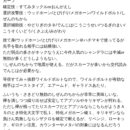
カーフ
確定技：すてみタックルorおんがえし
選択攻撃技：ウッドホーン/とびげり/メガホーン/ワイルドボルト/し
ぜんのちから
選択補助技：やどりぎのタネ/でんじは/こうごうせい/つるぎのまい/
こうそくいどう/くさぶえ/みがわり
捨て身/ウッドホーン/とびげり/メガホーン＠ハチマキで使ってるが
先手を取れる相手には結構強い。
ただ弱点の多さがネックなうえに今作人気のシャンデラには半減or
無効が多くどうしようもない。
↑しぜんのちからで地震が使える。だがスカーフが多いから交代読み
でんじはが必要かな。
等倍すてみ＝抜群ワイルドボルトなので、ワイルドボルトが有効な
相手はゴーストタイプ、エアームド、ギャラドスあたり。
ふいうち・さきどり無効のしぜんのちからが非常に美味しいな。
襷を潰しつつ繰り出せば安定してアブソルやキリキザンが狩れる。
ただし襷が残ってたりスカーフだとアブソルならこちらがようきＡ
Ｓのとき特化大文字で乱１、特化メガホーン確１、キリキザンなら
負けん気無しならシザクロを確定で耐えるが、リベンジ、ローキッ
ク、ギロチン注意。カウンターやメタバの対象にはなるんだろう