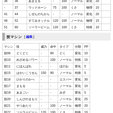
36
36
あまえる
-
100
ノーマル
変化
20
-
37
ウッドホーン
75
100
くさ
物理
10
41
44
しぜんのちから
-
-
ノーマル
変化
20
46
52
すてみタックル
120
100
ノーマル
物理
15
51
60
ソーラービーム
120
100
くさ
特殊
10
技マシン
[
編集
]
マシン
技
威力
命中
タイプ
分類
PP
技06
どくどく
-
90
どく
変化
10
技10
めざめるパワー
-
100
ノーマル
特殊
15
技11
にほんばれ
-
-
ほのお
変化
5
技15
はかいこうせん
150
90
ノーマル
特殊
5
技16
ひかりのかべ
-
-
エスパー
変化
30
技17
まもる
-
-
ノーマル
変化
10
技18
あまごい
-
-
みず
変化
5
技20
しんぴのまもり
-
-
ノーマル
変化
25
技21
やつあたり
-
100
ノーマル
物理
20
技22
ソーラービーム
120
100
くさ
特殊
10