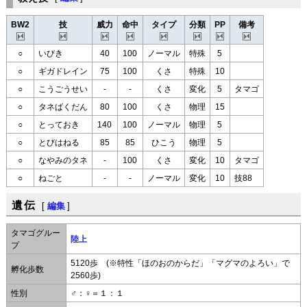
BW2
技
威力
命中
タイプ
分類
PP
備考
○
いびき
40
100
ノーマル
特殊
5
○
ギガドレイン
75
100
くさ
特殊
10
○
こうごうせい
-
-
くさ
変化
5
タマゴ
○
タネばくだん
80
100
くさ
物理
15
○
とっておき
140
100
ノーマル
物理
5
○
とびはねる
85
85
ひこう
物理
5
○
なやみのタネ
-
100
くさ
変化
10
タマゴ
○
ねごと
-
-
ノーマル
変化
10
技88
遺伝
[
編集
]
タマゴグルー
陸上
プ
5120歩 (※特性「ほのおのからだ」「マグマのよろい」で
孵化歩数
2560歩)
性別
♂：♀＝１：１