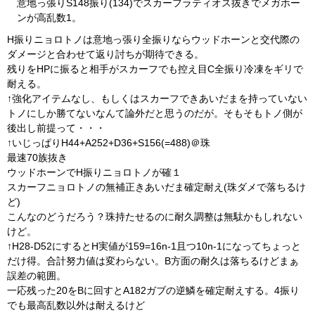
意地っ張りS148振り(134)でスカーフラティオス抜きでメガホー
ンが高乱数1。
H振りニョロトノは意地っ張り全振りならウッドホーンと交代際の
ダメージと合わせて返り討ちが期待できる。
残りをHPに振ると相手がスカーフでも控え目C全振り冷凍をギリで
耐える。
↑強化アイテムなし、もしくはスカーフできあいだまを持っていない
トノにしか勝てないなんて論外だと思うのだが。そもそもトノ側が
後出し前提って・・・
↑いじっぱりH44+A252+D36+S156(=488)＠珠
最速70族抜き
ウッドホーンでH振りニョロトノが確１
スカーフニョロトノの無補正きあいだま確定耐え(珠ダメで落ちるけ
ど)
こんなのどうだろう？珠持たせるのに耐久調整は無駄かもしれない
けど。
↑H28-D52にするとH実値が159=16n-1且つ10n-1になってちょっと
だけ得。合計努力値は変わらない。B方面の耐久は落ちるけどまぁ
誤差の範囲。
一応残った20をBに回すとA182ガブの逆鱗を確定耐えする。4振り
でも最高乱数以外は耐えるけど