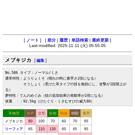
[
ノート
] [
差分
|
履歴
|
単語検索
|
最終更新
]
Last-modified: 2025-11-11 (火) 05:55:05
メブキジカ
[
編集
]
No.586 タイプ：ノーマル/くさ

通常特性：ようりょくそ（晴れの時に素早さ2倍になる）

　　　　　そうしょく（受けた草タイプの技を無効にし、攻撃が1段階上が
る）

夢特性：てんのめぐみ（技の追加効果の発動率が2倍になる）

体重　　：92.5kg（けたぐり・くさむすびの威力80）
草物理
ＨＰ
攻撃
防御
特攻
特防
素早
メブキジカ
80
100
70
60
70
95
リーフィア
65
110
130
60
65
95