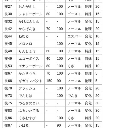
技27
おんがえし
-
100
ノーマル
物理
20
技30
シャドーボール
80
100
ゴースト
特殊
15
技32
かげぶんしん
-
-
ノーマル
変化
15
技42
からげんき
70
100
ノーマル
物理
20
技44
ねむる
-
-
エスパー
変化
10
技45
メロメロ
-
100
ノーマル
変化
15
技48
りんしょう
60
100
ノーマル
特殊
15
技49
エコーボイス
40
100
ノーマル
特殊
15
技53
エナジーボール
80
100
くさ
特殊
10
技67
かたきうち
70
100
ノーマル
物理
5
技68
ギガインパクト
150
90
ノーマル
物理
5
技70
フラッシュ
-
100
ノーマル
変化
20
技73
でんじは
-
100
でんき
変化
20
技75
つるぎのまい
-
-
ノーマル
変化
30
技83
ふるいたてる
-
-
ノーマル
変化
30
技86
くさむすび
-
100
くさ
特殊
20
技87
いばる
-
90
ノーマル
変化
15