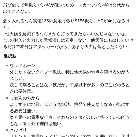
飛び蹴りで無振りバンギが確1のため、スカーフバンギは交代から
出てこれない。
念を入れるなら実値135の意地っ張りS156振り。HPが4nになるけ
ど。
↑他天候を意識するならＡから持ってきたらいいんじゃないかな。
↑この耐久と火力じゃ天候潰しは安定しない。他天候にも出していけ
るだけで本分はアタッカーだから、あまり火力は落としたくない。
選択肢
ウッドホーン
外したくないタイプ一致技。特に他天候の弱点を突けるのがう
れしい。
決して腐ることはない技だが、半減以下が多いのでこだわると
きは要注意。
しぜんのちから
ようするに地震。ふいうち無効。挑発で使えなくなるが気にす
る必要は無い。
炎と鋼への貴重な打点。それらのメタがよほど整っているPTで
もない限り外す理由は無い。
とびげり
サザンドラ意識ならメガホーンでいいので、範囲は狭い。珠以