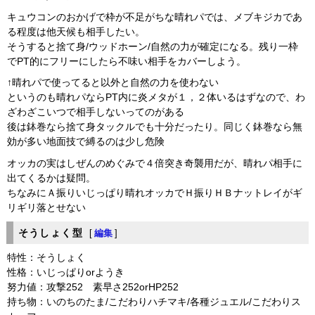
キュウコンのおかげで枠が不足がちな晴れパでは、メブキジカであ
る程度は他天候も相手したい。
そうすると捨て身/ウッドホーン/自然の力が確定になる。残り一枠
でPT的にフリーにしたら不味い相手をカバーしよう。
↑晴れパで使ってると以外と自然の力を使わない
というのも晴れパならPT内に炎メタが１，２体いるはずなので、わ
ざわざこいつで相手しないってのがある
後は鉢巻なら捨て身タックルでも十分だったり。同じく鉢巻なら無
効が多い地面技で縛るのは少し危険
オッカの実はしぜんのめぐみで４倍突き奇襲用だが、晴れパ相手に
出てくるかは疑問。
ちなみにＡ振りいじっぱり晴れオッカでＨ振りＨＢナットレイがギ
リギリ落とせない
そうしょく型
[
編集
]
特性：そうしょく
性格：いじっぱりorようき
努力値：攻撃252 素早さ252orHP252
持ち物：いのちのたま/こだわりハチマキ/各種ジュエル/こだわりス