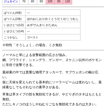
ジュカイン
70
85
65
105
85
120
ばつぐん(4倍)
---
ばつぐん(2倍)
ほのお/こおり/かくとう/どく/ひこう/むし
いまひとつ(1/2)
みず/でんき/くさ/じめん
いまひとつ(1/4)
---
こうかなし
ゴースト
※特性「そうしょく」の場合、くさ無効
ノーマルと草による攻撃範囲の広さが強み。
鋼、フワライド、シャンデラ、ゲンガー、ヌケニン以外のポケモン
に等倍で攻撃できる。
葉緑素の中では貴重な物理アタッカーで、サブウェポンの幅が広
い。
仮に天候を変えられても基本的にソーラービームは使わないし、葉
緑素なしでもそれなりの素早さがある。
草食は草タイプの技を無効化できるが、やどりぎのタネはもともと
無効。
ただしキノコのほうしやねむりごなを無効化できるのは大きい。