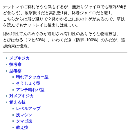
ナットレイに有利そうな気もするが、無振りジャイロでも確2(3/4ほ
ど食らう)、攻撃振りだと高乱数1発、鉢巻ジャイロだと確1。
こちらからは飛び蹴りで２発かかる上に鉄のトゲがあるので、草技
を読んでもナットレイに後出しは厳しい。
隠れ特性てんのめぐみが適用され有用性のありそうな物理技は、
とびはねる（マヒ60%）、いわくだき（防御↓100%）のみだが、追
加効果は優秀。
メブキジカ
技考察
型考察
晴れアタッカー型
そうしょく型
アンチ晴れパ型
対メブキジカ
覚える技
レベルアップ
技マシン
タマゴ技
教え技