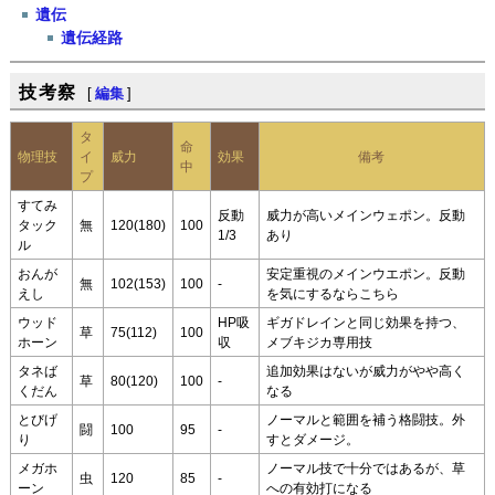
遺伝
遺伝経路
技考察
[
編集
]
タ
命
物理技
イ
威力
効果
備考
中
プ
すてみ
反動
威力が高いメインウェポン。反動
タック
無
120(180)
100
1/3
あり
ル
おんが
安定重視のメインウエポン。反動
無
102(153)
100
-
えし
を気にするならこちら
ウッド
HP吸
ギガドレインと同じ効果を持つ、
草
75(112)
100
ホーン
収
メブキジカ専用技
タネば
追加効果はないが威力がやや高く
草
80(120)
100
-
くだん
なる
とびげ
ノーマルと範囲を補う格闘技。外
闘
100
95
-
り
すとダメージ。
メガホ
ノーマル技で十分ではあるが、草
虫
120
85
-
ーン
への有効打になる