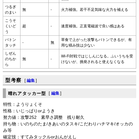
つるぎ
無
-
火力補強。若干不足気味な火力を補える
のまい
こうそ
くいど
超
-
速度補強。正直電磁波で良い感はある
う
バトン
草食で上がった攻撃もバトンできるが、有
-
無
タッチ
用な積み技は少ない
しぜん
Wi-Fi対戦ではじしんになる。ふいうちを受
のちか
無
-
けないが、挑発されると使えなくなる
ら
型考察
[
編集
]
晴れアタッカー型
[
編集
]
特性：ようりょくそ
性格：いじっぱりorようき
努力値：攻撃252 素早さ調整 残り耐久
持ち物：いのちのたま/きあいのタスキ/こだわりハチマキ/オッカの
み等
確定技：すてみタックルorおんがえし